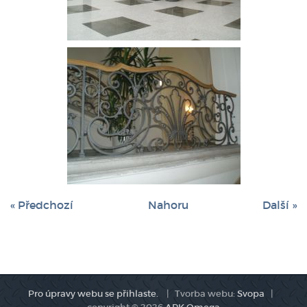
« Předchozí
Nahoru
Další »
Pro úpravy webu se přihlaste.
| Tvorba webu:
Svopa
|