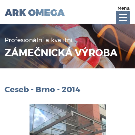
Menu:
Profesionální a kvalitní
ZÁMEČNICKÁ VÝROBA
Ceseb - Brno - 2014